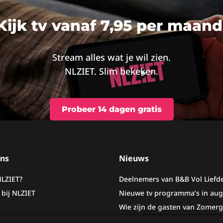
Lees
meer
Kijk tv vanaf 7,95 per maand
over
Stream alles wat je wil zien.
NLZIET. Slim bekeken.
Probeer 14 dagen gratis
ns
Nieuws
NLZIET?
Deelnemers van B&B Vol Liefd
bij NLZIET
Nieuwe tv programma’s in aug
Wie zijn de gasten van Zomerg
Woeste Grond