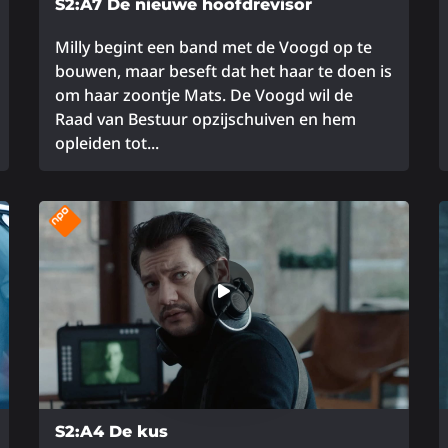
S2:A7 De nieuwe hoofdrevisor
Milly begint een band met de Voogd op te
bouwen, maar beseft dat het haar te doen is
om haar zoontje Mats. De Voogd wil de
Raad van Bestuur opzijschuiven en hem
opleiden tot...
Lees
L
meer
m
over
o
S2:A4 De kus