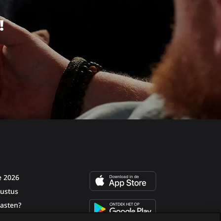
Lees
meer
meer
over
!
over
e 2026
ustus
asten?