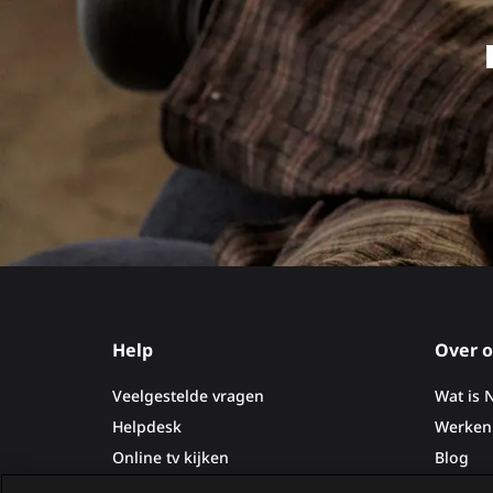
Lees
Lees
meer
meer
over
over
Site
footer
Help
Over o
Veelgestelde vragen
Wat is 
Helpdesk
Werken 
Online tv kijken
Blog
Statuspagina
Pers