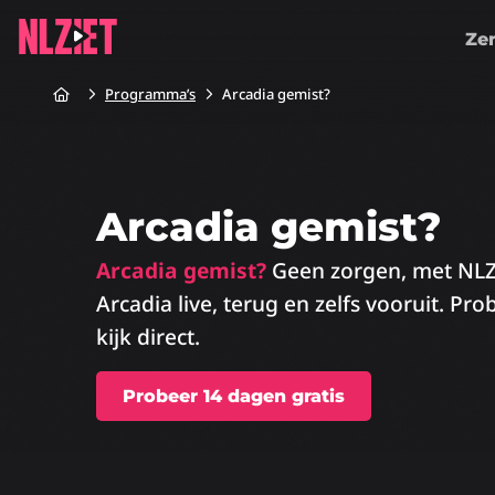
Ze
Home
Programma’s
Arcadia gemist?
Arcadia gemist?
Arcadia gemist?
Geen zorgen, met NLZIE
Arcadia live, terug en zelfs vooruit. Pr
kijk direct.
Probeer 14 dagen gratis