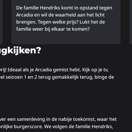
De familie Hendriks komt in opstand tegen
Arcadia en wil de waarheid aan het licht
brengen. Tegen welke prijs? Lukt het de
familie weer bij elkaar te komen?
Lees
meer
L
ugkijken?
over
m
o
j! Ideaal als je Arcadia gemist hebt. Kijk op je tv,
eel seizoen 1 en 2 terug gemakkelijk terug, binge de
over een samenleving in de nabije toekomst, waar het
lijke burgerscore. We volgen de familie Hendriks,