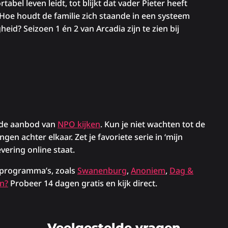
abel leven leidt, tot blijkt dat vader Pieter heeft
Hoe houdt de familie zich staande in een systeem
eid? Seizoen 1 én 2 van Arcadia zijn te zien bij
alde aanbod van
NPO kijken
. Kun je niet wachten tot de
n achter elkaar. Zet je favoriete serie in ‘mijn
evering online staat.
e programma’s, zoals
Swanenburg
,
Anoniem
,
Dag &
n?
Probeer 14 dagen gratis en kijk direct.
Veelgestelde vragen