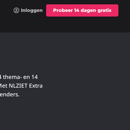
Inloggen
Probeer 14 dagen gratis
14 thema- en 14
Met NLZIET Extra
zenders.