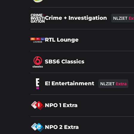
over
Lees
Crime + Investigation
NLZIET
Ex
meer
over
Lees
RTL Lounge
meer
over
Lees
SBS6 Classics
meer
over
Lees
E! Entertainment
NLZIET
Extra
meer
over
Lees
NPO 1 Extra
meer
over
Lees
NPO 2 Extra
meer