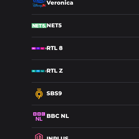
Lees
Veronica
meer
over
Lees
NET5
meer
over
Lees
RTL 8
meer
over
Lees
RTL Z
meer
over
Lees
SBS9
meer
over
Lees
BBC NL
meer
over
Lees
INPLUS