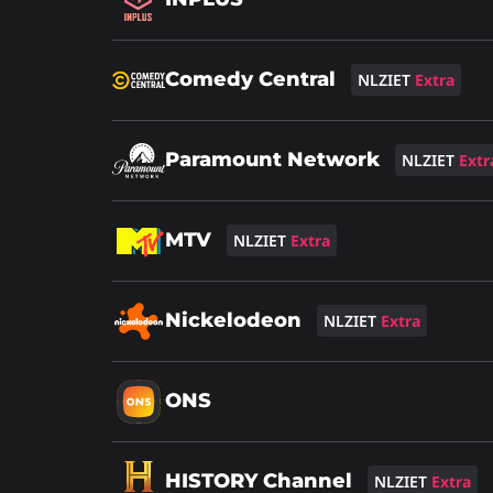
meer
over
Lees
Comedy Central
NLZIET
Extra
meer
over
Lees
Paramount Network
NLZIET
Extr
meer
over
Lees
MTV
NLZIET
Extra
meer
over
Lees
Nickelodeon
NLZIET
Extra
meer
over
Lees
ONS
meer
over
Lees
HISTORY Channel
NLZIET
Extra