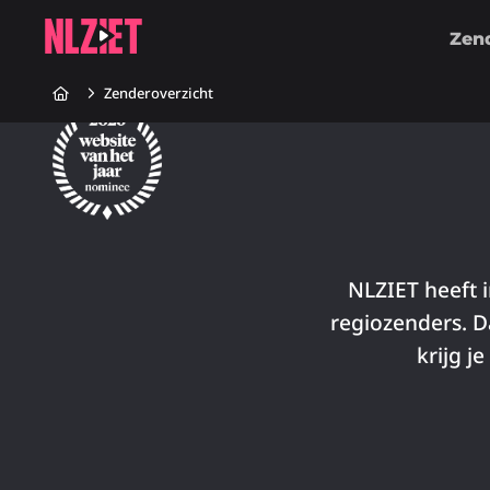
Zen
Home
Zenderoverzicht
NLZIET heeft i
regiozenders. D
krijg j