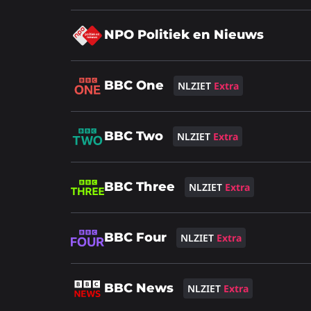
over
Lees
NPO Politiek en Nieuws
meer
over
Lees
BBC One
NLZIET
Extra
meer
over
Lees
BBC Two
NLZIET
Extra
meer
over
Lees
BBC Three
NLZIET
Extra
meer
over
Lees
BBC Four
NLZIET
Extra
meer
over
Lees
BBC News
NLZIET
Extra
meer