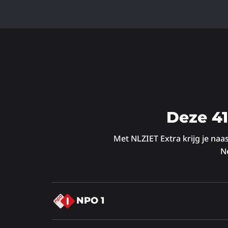
Deze 4
Met NLZIET Extra krijg je na
N
Lees
NPO 1
meer
over