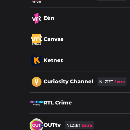
meer
over
Lees
Eén
meer
over
Lees
Canvas
meer
over
Lees
Ketnet
meer
over
Lees
Curiosity Channel
NLZIET
Extra
meer
over
Lees
RTL Crime
meer
over
Lees
OUTtv
NLZIET
Extra
meer