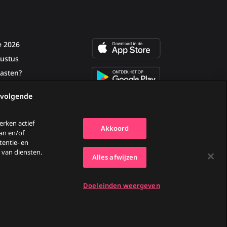
e 2026
ustus
asten?
 volgende
rken actief
Akkoord
aan en/of
tentie- en
van diensten.
Alles afwijzen
Doeleinden weergeven
Ga
Go
Go
Go
naar
to
to
to
Facebook
YouTube
TikTok
Instagram