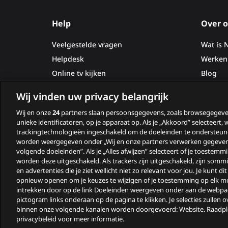
footer
meer
over
Help
Over o
Lees
SBS9
meer
Veelgestelde vragen
Wat is 
over
Helpdesk
Werken 
Lees
Online tv kijken
Blog
BBC NL
meer
Statuspagina
Pers
over
Wij vinden uw privacy belangrijk
Contact
Lees
INPLUS
Wij en onze
24
partners slaan persoonsgegevens, zoals browsegegeve
meer
unieke identificatoren, op je apparaat op. Als je „Akkoord” selecteert,
over
trackingtechnologieën ingeschakeld om de doeleinden te ondersteun
worden weergegeven onder „Wij en onze partners verwerken gegeven
Lees
Comedy C
volgende doeleinden”. Als je „Alles afwijzen” selecteert of je toestemmi
meer
worden deze uitgeschakeld. Als trackers zijn uitgeschakeld, zijn somm
over
en advertenties die je ziet wellicht niet zo relevant voor jou. Je kunt d
opnieuw openen om je keuzes te wijzigen of je toestemming op elk 
Lees
Paramoun
intrekken door op de link Doeleinden weergeven onder aan de webpag
meer
pictogram links onderaan op de pagina te klikken. Je selecties zullen o
Algemene voorwaarden
Pr
over
binnen onze volgende kanalen worden doorgevoerd: Website. Raadp
© 2026
Lees
privacybeleid voor meer informatie.
MTV
NLZI