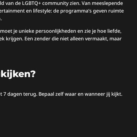
wereld van de LGBTQ+ community zien. Van meeslepende
ertainment en lifestyle: de programma’s geven ruimte
.
oet je unieke persoonlijkheden en zie je hoe liefde,
plek krijgen. Een zender die niet alleen vermaakt, maar
kijken?
 7 dagen terug. Bepaal zelf waar en wanneer jij kijkt.