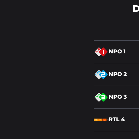
D
Lees
NPO 1
meer
over
Lees
NPO 2
meer
over
Lees
NPO 3
meer
over
Lees
RTL 4
meer
over