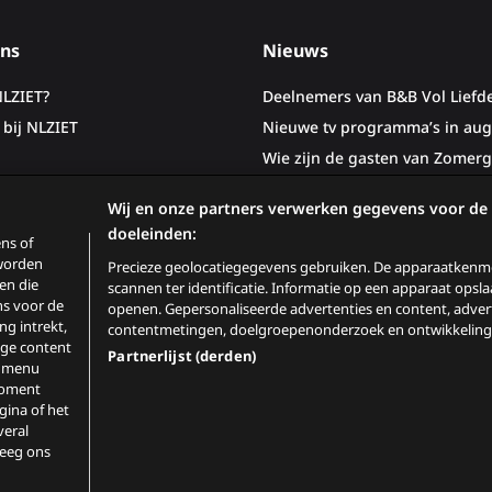
ns
Nieuws
NLZIET?
Deelnemers van B&B Vol Liefd
bij NLZIET
Nieuwe tv programma’s in aug
Wie zijn de gasten van Zomerg
Woeste Grond
Wij en onze partners verwerken gegevens voor de
doeleinden:
ns of
 worden
Precieze geolocatiegegevens gebruiken. De apparaatkenme
en die
scannen ter identificatie. Informatie op een apparaat opsl
s voor de
openen. Gepersonaliseerde advertenties en content, adver
entral
NLZIET
Extra
ng intrekt,
contentmetingen, doelgroepenonderzoek en ontwikkeling 
ige content
Partnerlijst (derden)
it menu
moment
t Network
NLZIET
Extra
ina of het
veral
ivacy & Cookiestatement
Pers
Contact
leeg ons
ET
Extra