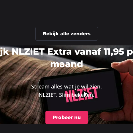
Bekijk alle zenders
jk NLZIET Extra vanaf 11,95 
maand
Stream alles wat je wil zien.
NLZIET. Slim bekeken.
Probeer nu