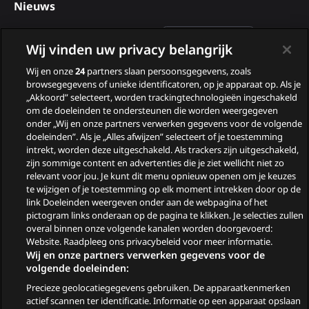
Nieuws
Deelnemers van B&B Vol
Wij vinden uw privacy belangrijk
Liefde 2026
Wij en onze
24
partners slaan persoonsgegevens, zoals
Nieuwe tv programma’s
browsegegevens of unieke identificatoren, op je apparaat op. Als je
„Akkoord” selecteert, worden trackingtechnologieën ingeschakeld
in augustus
om de doeleinden te ondersteunen die worden weergegeven
Wie zijn de gasten van
onder „Wij en onze partners verwerken gegevens voor de volgende
doeleinden”. Als je „Alles afwijzen” selecteert of je toestemming
Zomergasten?
intrekt, worden deze uitgeschakeld. Als trackers zijn uitgeschakeld,
zijn sommige content en advertenties die je ziet wellicht niet zo
Woeste Grond
relevant voor jou. Je kunt dit menu opnieuw openen om je keuzes
te wijzigen of je toestemming op elk moment intrekken door op de
link Doeleinden weergeven onder aan de webpagina of het
pictogram links onderaan op de pagina te klikken. Je selecties zullen
overal binnen onze volgende kanalen worden doorgevoerd:
Website. Raadpleeg ons privacybeleid voor meer informatie.
Wij en onze partners verwerken gegevens voor de
volgende doeleinden:
Precieze geolocatiegegevens gebruiken. De apparaatkenmerken
© 2026
actief scannen ter identificatie. Informatie op een apparaat opslaan