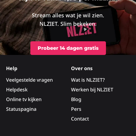
Stream alles wat je wil zien.
NLZIET. Slim bekeken.
Probeer 14 dagen gratis
Site
footer
Help
Over ons
Veelgestelde vragen
Wat is NLZIET?
Helpdesk
Werken bij NLZIET
Online tv kijken
Blog
Statuspagina
Pers
Contact