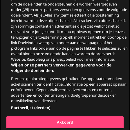
om de doeleinden te ondersteunen die worden weergegeven
Wie zijn de gasten van
onder „Wij en onze partners verwerken gegevens voor de volgende
doeleinden”. Als je „Alles afwijzen” selecteert of je toestemming
Zomergasten?
intrekt, worden deze uitgeschakeld. Als trackers zijn uitgeschakeld,
zijn sommige content en advertenties die je ziet wellicht niet zo
Woeste Grond
relevant voor jou. Je kunt dit menu opnieuw openen om je keuzes
te wijzigen of je toestemming op elk moment intrekken door op de
link Doeleinden weergeven onder aan de webpagina of het
pictogram links onderaan op de pagina te klikken. Je selecties zullen
overal binnen onze volgende kanalen worden doorgevoerd:
Website. Raadpleeg ons privacybeleid voor meer informatie.
Wij en onze partners verwerken gegevens voor de
volgende doeleinden:
Precieze geolocatiegegevens gebruiken. De apparaatkenmerken
© 2026
actief scannen ter identificatie. Informatie op een apparaat opslaan
en/of openen. Gepersonaliseerde advertenties en content,
advertentie- en contentmetingen, doelgroepenonderzoek en
Ga
Go
Go
Go
ontwikkeling van diensten.
naar
to
to
to
Partnerlijst (derden)
Facebook
YouTube
TikTok
Instagram
Algemene voorwaarden
Akkoord
Privacy & Cookiestatement