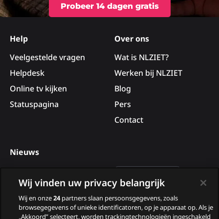
Probeer 14 dagen gratis
Site
footer
Help
Over ons
Veelgestelde vragen
Wat is NLZIET?
Helpdesk
Werken bij NLZIET
Online tv kijken
Blog
Statuspagina
Pers
Contact
Nieuws
Deelnemers van B&B Vol
Wij vinden uw privacy belangrijk
Liefde 2026
Wij en onze
24
partners slaan persoonsgegevens, zoals
Nieuwe tv programma’s
browsegegevens of unieke identificatoren, op je apparaat op. Als je
„Akkoord” selecteert, worden trackingtechnologieën ingeschakeld
in augustus