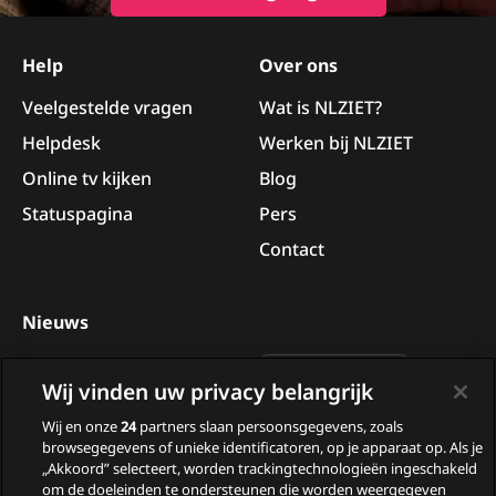
Site
footer
Help
Over ons
Veelgestelde vragen
Wat is NLZIET?
Helpdesk
Werken bij NLZIET
Online tv kijken
Blog
Statuspagina
Pers
Contact
Nieuws
Deelnemers van B&B Vol
Wij vinden uw privacy belangrijk
Liefde 2026
Wij en onze
24
partners slaan persoonsgegevens, zoals
Nieuwe tv programma’s
browsegegevens of unieke identificatoren, op je apparaat op. Als je
in augustus
„Akkoord” selecteert, worden trackingtechnologieën ingeschakeld
om de doeleinden te ondersteunen die worden weergegeven