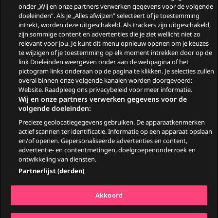
Wie zijn de gasten van
onder „Wij en onze partners verwerken gegevens voor de volgende
doeleinden”. Als je „Alles afwijzen” selecteert of je toestemming
Zomergasten?
intrekt, worden deze uitgeschakeld. Als trackers zijn uitgeschakeld,
zijn sommige content en advertenties die je ziet wellicht niet zo
Woeste Grond
relevant voor jou. Je kunt dit menu opnieuw openen om je keuzes
te wijzigen of je toestemming op elk moment intrekken door op de
link Doeleinden weergeven onder aan de webpagina of het
pictogram links onderaan op de pagina te klikken. Je selecties zullen
overal binnen onze volgende kanalen worden doorgevoerd:
Website. Raadpleeg ons privacybeleid voor meer informatie.
Wij en onze partners verwerken gegevens voor de
volgende doeleinden:
Precieze geolocatiegegevens gebruiken. De apparaatkenmerken
© 2026
actief scannen ter identificatie. Informatie op een apparaat opslaan
en/of openen. Gepersonaliseerde advertenties en content,
advertentie- en contentmetingen, doelgroepenonderzoek en
Ga
Go
Go
Go
ontwikkeling van diensten.
naar
to
to
to
Partnerlijst (derden)
Facebook
YouTube
TikTok
Instagram
Algemene voorwaarden
Akkoord
Privacy & Cookiestatement
Pers