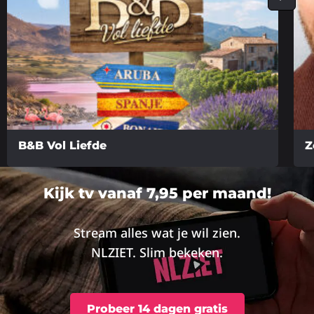
B&B Vol Liefde
Z
Lees
Lee
meer
me
Kijk tv vanaf 7,95 per maand!
over
ove
Stream alles wat je wil zien.
NLZIET. Slim bekeken.
Probeer 14 dagen gratis