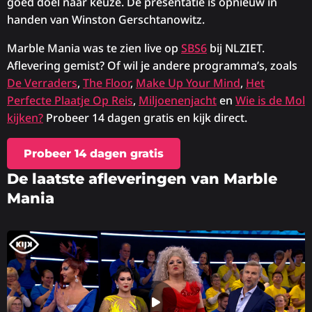
goed doel naar keuze. De presentatie is opnieuw in
handen van Winston Gerschtanowitz.
Marble Mania was te zien live op
SBS6
bij NLZIET.
Aflevering gemist? Of wil je andere programma’s, zoals
De Verraders
,
The Floor
,
Make Up Your Mind
,
Het
Perfecte Plaatje Op Reis
,
Miljoenenjacht
en
Wie is de Mol
kijken?
Probeer 14 dagen gratis en kijk direct.
Probeer 14 dagen gratis
De laatste afleveringen van Marble
Mania