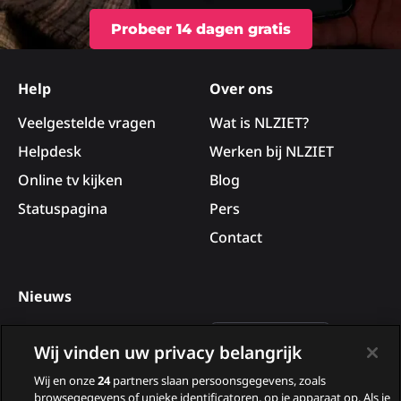
Probeer 14 dagen gratis
Site
footer
Help
Over ons
Veelgestelde vragen
Wat is NLZIET?
Helpdesk
Werken bij NLZIET
Online tv kijken
Blog
Statuspagina
Pers
Contact
Nieuws
Deelnemers van B&B Vol
Wij vinden uw privacy belangrijk
Liefde 2026
Wij en onze
24
partners slaan persoonsgegevens, zoals
Nieuwe tv programma’s
browsegegevens of unieke identificatoren, op je apparaat op. Als je