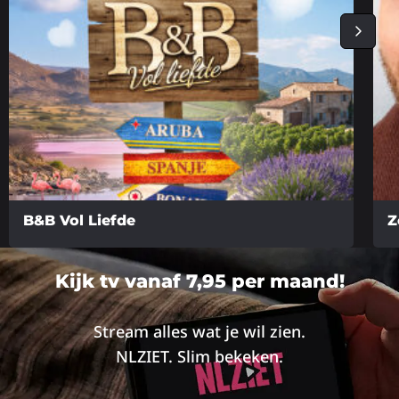
B&B Vol Liefde
Z
Lees
Lee
meer
me
Kijk tv vanaf 7,95 per maand!
over
ove
Stream alles wat je wil zien.
NLZIET. Slim bekeken.