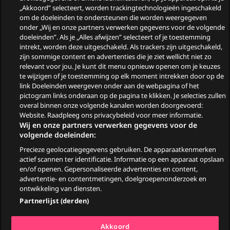
in augustus
„Akkoord” selecteert, worden trackingtechnologieën ingeschakeld
om de doeleinden te ondersteunen die worden weergegeven
Wie zijn de gasten van
onder „Wij en onze partners verwerken gegevens voor de volgende
doeleinden”. Als je „Alles afwijzen” selecteert of je toestemming
Zomergasten?
intrekt, worden deze uitgeschakeld. Als trackers zijn uitgeschakeld,
zijn sommige content en advertenties die je ziet wellicht niet zo
Woeste Grond
relevant voor jou. Je kunt dit menu opnieuw openen om je keuzes
te wijzigen of je toestemming op elk moment intrekken door op de
link Doeleinden weergeven onder aan de webpagina of het
pictogram links onderaan op de pagina te klikken. Je selecties zullen
overal binnen onze volgende kanalen worden doorgevoerd:
Website. Raadpleeg ons privacybeleid voor meer informatie.
Wij en onze partners verwerken gegevens voor de
volgende doeleinden:
Precieze geolocatiegegevens gebruiken. De apparaatkenmerken
© 2026
actief scannen ter identificatie. Informatie op een apparaat opslaan
en/of openen. Gepersonaliseerde advertenties en content,
advertentie- en contentmetingen, doelgroepenonderzoek en
Ga
Go
Go
Go
ontwikkeling van diensten.
naar
to
to
to
Partnerlijst (derden)
Facebook
YouTube
TikTok
Instagram
Algemene voorwaarden
Akkoord
Privacy & Cookiestatement