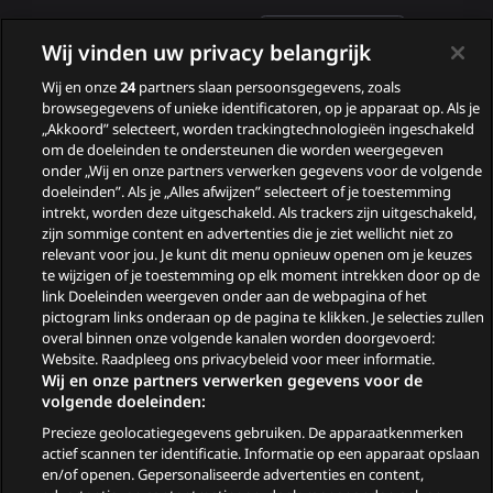
Deelnemers van B&B Vol
Wij vinden uw privacy belangrijk
Liefde 2026
Wij en onze
24
partners slaan persoonsgegevens, zoals
Nieuwe tv programma’s
browsegegevens of unieke identificatoren, op je apparaat op. Als je
in augustus
„Akkoord” selecteert, worden trackingtechnologieën ingeschakeld
om de doeleinden te ondersteunen die worden weergegeven
Wie zijn de gasten van
onder „Wij en onze partners verwerken gegevens voor de volgende
doeleinden”. Als je „Alles afwijzen” selecteert of je toestemming
Zomergasten?
intrekt, worden deze uitgeschakeld. Als trackers zijn uitgeschakeld,
zijn sommige content en advertenties die je ziet wellicht niet zo
Woeste Grond
relevant voor jou. Je kunt dit menu opnieuw openen om je keuzes
te wijzigen of je toestemming op elk moment intrekken door op de
link Doeleinden weergeven onder aan de webpagina of het
pictogram links onderaan op de pagina te klikken. Je selecties zullen
overal binnen onze volgende kanalen worden doorgevoerd:
Website. Raadpleeg ons privacybeleid voor meer informatie.
Wij en onze partners verwerken gegevens voor de
volgende doeleinden:
Precieze geolocatiegegevens gebruiken. De apparaatkenmerken
© 2026
actief scannen ter identificatie. Informatie op een apparaat opslaan
en/of openen. Gepersonaliseerde advertenties en content,