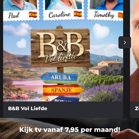
B&B Vol Liefde
Z
Lees
Lee
meer
me
Kijk tv vanaf 7,95 per maand!
over
ove