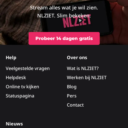
Stream alles wat je wil zien.
NLZIET. Slim bekeken.
Probeer 14 dagen gratis
Site
footer
Help
Over ons
Veelgestelde vragen
Wat is NLZIET?
Helpdesk
Werken bij NLZIET
Online tv kijken
Blog
Statuspagina
Pers
Contact
Nieuws