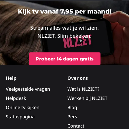
Lees
Lee
meer
me
Kijk tv vanaf 7,95 per maand!
over
ove
Stream alles wat je wil zien.
NLZIET. Slim bekeken.
Probeer 14 dagen gratis
Site
footer
Help
Over ons
Veelgestelde vragen
Wat is NLZIET?
Helpdesk
Werken bij NLZIET
Online tv kijken
Blog
Statuspagina
Pers
Contact