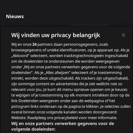
Nieuws
Deelnemers van B&B Vol
Wij vinden uw privacy belangrijk
Liefde 2026
Wij en onze
24
partners slaan persoonsgegevens, zoals
Nieuwe tv programma’s
browsegegevens of unieke identificatoren, op je apparaat op. Als je
in augustus
„Akkoord” selecteert, worden trackingtechnologieën ingeschakeld
om de doeleinden te ondersteunen die worden weergegeven
Wie zijn de gasten van
onder „Wij en onze partners verwerken gegevens voor de volgende
doeleinden”. Als je „Alles afwijzen” selecteert of je toestemming
Zomergasten?
intrekt, worden deze uitgeschakeld. Als trackers zijn uitgeschakeld,
zijn sommige content en advertenties die je ziet wellicht niet zo
Woeste Grond
relevant voor jou. Je kunt dit menu opnieuw openen om je keuzes
te wijzigen of je toestemming op elk moment intrekken door op de
link Doeleinden weergeven onder aan de webpagina of het
pictogram links onderaan op de pagina te klikken. Je selecties zullen
overal binnen onze volgende kanalen worden doorgevoerd:
Website. Raadpleeg ons privacybeleid voor meer informatie.
Wij en onze partners verwerken gegevens voor de
volgende doeleinden: