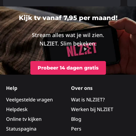
Lees
Lee
meer
me
Kijk tv vanaf 7,95 per maand!
over
ove
Stream alles wat je wil zien.
NLZIET. Slim bekeken.
Probeer 14 dagen gratis
Site
footer
Help
Over ons
Veelgestelde vragen
Wat is NLZIET?
Helpdesk
Werken bij NLZIET
Online tv kijken
Blog
Statuspagina
Pers