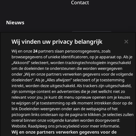
Contact
Nieuws
Deelnemers van B&B Vol
Wij vinden uw privacy belangrijk
Liefde 2026
Wij en onze
24
partners slaan persoonsgegevens, zoals
Nieuwe tv programma’s
browsegegevens of unieke identificatoren, op je apparaat op. Als je
„Akkoord” selecteert, worden trackingtechnologieën ingeschakeld
in augustus
om de doeleinden te ondersteunen die worden weergegeven
Wie zijn de gasten van
onder „Wij en onze partners verwerken gegevens voor de volgende
doeleinden”. Als je „Alles afwijzen” selecteert of je toestemming
Zomergasten?
intrekt, worden deze uitgeschakeld. Als trackers zijn uitgeschakeld,
zijn sommige content en advertenties die je ziet wellicht niet zo
Woeste Grond
relevant voor jou. Je kunt dit menu opnieuw openen om je keuzes
te wijzigen of je toestemming op elk moment intrekken door op de
link Doeleinden weergeven onder aan de webpagina of het
pictogram links onderaan op de pagina te klikken. Je selecties zullen
overal binnen onze volgende kanalen worden doorgevoerd:
Website. Raadpleeg ons privacybeleid voor meer informatie.
Wij en onze partners verwerken gegevens voor de