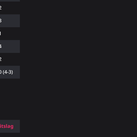
2
3
1
4
2
0 (4-3)
itslag