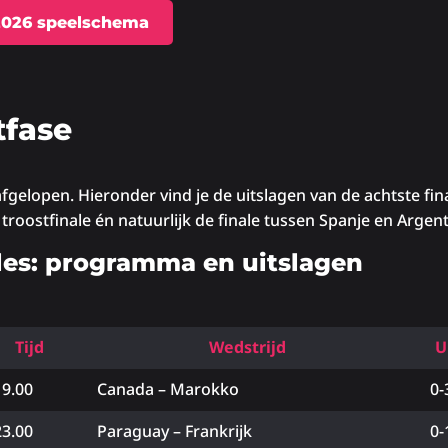
026 speelschema
tfase
fgelopen. Hieronder vind je de uitslagen van de achtste fin
 troostfinale én natuurlijk de finale tussen Spanje en Argent
ales: programma en uitslagen
Tijd
Wedstrijd
U
19.00
Canada – Marokko
0-
23.00
Paraguay – Frankrijk
0-