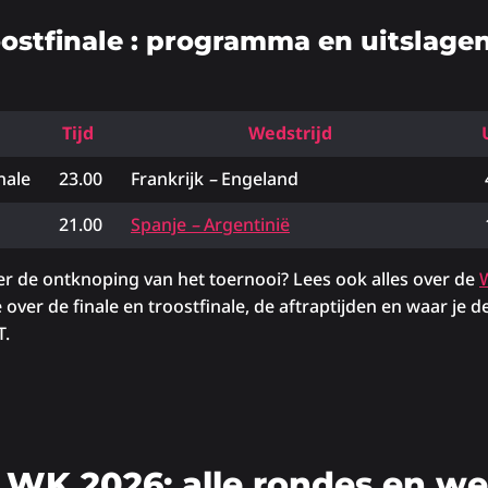
oostfinale : programma en uitslage
Tijd
Wedstrijd
inale
23.00
Frankrijk
–
Engeland
21.00
Spanje
–
Argentinië
er de ontknoping van het toernooi? Lees ook alles over de
W
e over de finale en troostfinale, de aftraptijden en waar je d
T.
 WK 2026: alle rondes en we