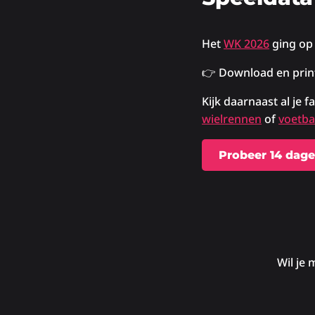
Het
WK 2026
ging o
👉 Download en prin
Kijk daarnaast al je f
wielrennen
of
voetba
Probeer 14 dage
Wil je 