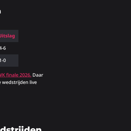
n
Uitslag
4-6
1-0
K finale 2026.
Daar
e wedstrijden live
dstrijden