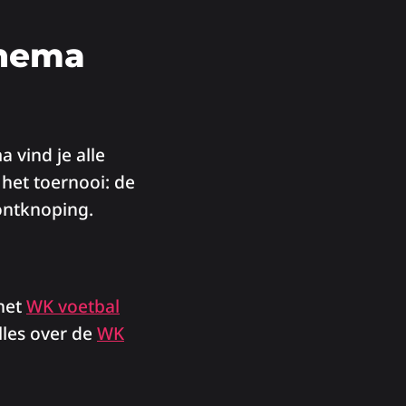
chema
 vind je alle
 het toernooi: de
 ontknoping.
 het
WK voetbal
lles over de
WK