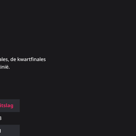
ales, de kwartfinales
inië.
itslag
3
1