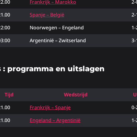
22.00
Frankrijk – Marokko
2-
21.00
Spanje – België
2-
22:00
Noorwegen – Engeland
1-
03:00
Argentinië – Zwitserland
3-
s : programma en uitslagen
Tijd
Wedstrijd
U
21.00
Frankrijk – Spanje
0-
21.00
Engeland – Argentinië
1-