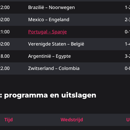
22:00
Brazilië – Noorwegen
1-
02:00
Mexico – Engeland
2-
21:00
Portugal – Spanje
0-
02:00
Verenigde Staten – België
1-
18.00
Argentinië – Egypte
3-
22.00
Zwitserland – Colombia
0-
s: programma en uitslagen
Tijd
Wedstrijd
U