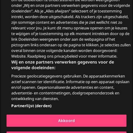
Wie zijn de gasten van
onder „Wij en onze partners verwerken gegevens voor de volgende
doeleinden”. Als je „Alles afwijzen” selecteert of je toestemming
Zomergasten?
intrekt, worden deze uitgeschakeld. Als trackers zijn uitgeschakeld,
zijn sommige content en advertenties die je ziet wellicht niet zo
Woeste Grond
relevant voor jou. Je kunt dit menu opnieuw openen om je keuzes
te wijzigen of je toestemming op elk moment intrekken door op de
link Doeleinden weergeven onder aan de webpagina of het
pictogram links onderaan op de pagina te klikken. Je selecties zullen
overal binnen onze volgende kanalen worden doorgevoerd:
Website. Raadpleeg ons privacybeleid voor meer informatie.
Wij en onze partners verwerken gegevens voor de
volgende doeleinden:
Precieze geolocatiegegevens gebruiken. De apparaatkenmerken
© 2026
actief scannen ter identificatie. Informatie op een apparaat opslaan
en/of openen. Gepersonaliseerde advertenties en content,
advertentie- en contentmetingen, doelgroepenonderzoek en
Ga
Go
Go
Go
ontwikkeling van diensten.
naar
to
to
to
Partnerlijst (derden)
Facebook
YouTube
TikTok
Instagram
Algemene voorwaarden
Akkoord
Privacy & Cookiestatement
Pers