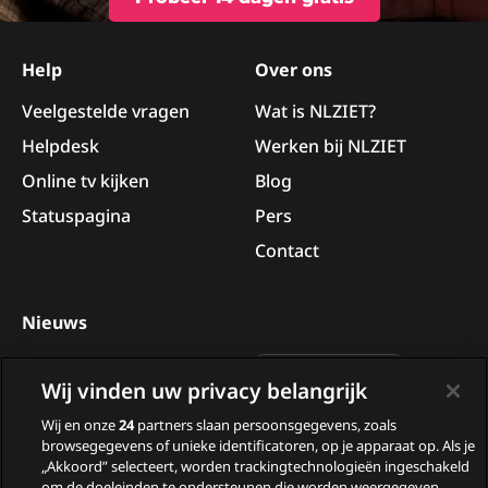
Site
footer
Help
Over ons
Veelgestelde vragen
Wat is NLZIET?
Helpdesk
Werken bij NLZIET
Online tv kijken
Blog
Statuspagina
Pers
Contact
Nieuws
Deelnemers van B&B Vol
Wij vinden uw privacy belangrijk
Liefde 2026
Wij en onze
24
partners slaan persoonsgegevens, zoals
Nieuwe tv programma’s
browsegegevens of unieke identificatoren, op je apparaat op. Als je
„Akkoord” selecteert, worden trackingtechnologieën ingeschakeld
in augustus
om de doeleinden te ondersteunen die worden weergegeven