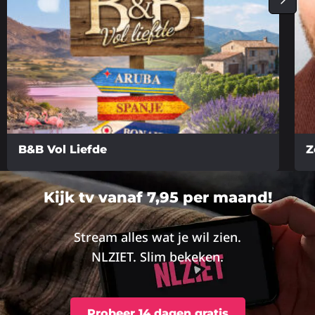
B&B Vol Liefde
Z
Lees
Lee
meer
me
Kijk tv vanaf 7,95 per maand!
over
ove
Stream alles wat je wil zien.
NLZIET. Slim bekeken.
Probeer 14 dagen gratis