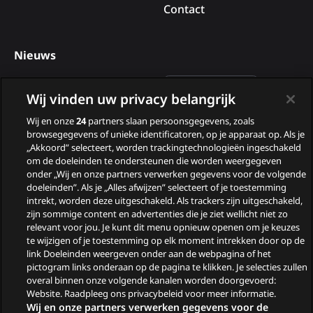
Contact
Nieuws
Deelnemers van B&B Vol
Wij vinden uw privacy belangrijk
Liefde 2026
Wij en onze
24
partners slaan persoonsgegevens, zoals
Nieuwe tv programma’s
browsegegevens of unieke identificatoren, op je apparaat op. Als je
„Akkoord” selecteert, worden trackingtechnologieën ingeschakeld
in augustus
om de doeleinden te ondersteunen die worden weergegeven
Wie zijn de gasten van
onder „Wij en onze partners verwerken gegevens voor de volgende
doeleinden”. Als je „Alles afwijzen” selecteert of je toestemming
Zomergasten?
intrekt, worden deze uitgeschakeld. Als trackers zijn uitgeschakeld,
zijn sommige content en advertenties die je ziet wellicht niet zo
Woeste Grond
relevant voor jou. Je kunt dit menu opnieuw openen om je keuzes
te wijzigen of je toestemming op elk moment intrekken door op de
link Doeleinden weergeven onder aan de webpagina of het
pictogram links onderaan op de pagina te klikken. Je selecties zullen
overal binnen onze volgende kanalen worden doorgevoerd:
Website. Raadpleeg ons privacybeleid voor meer informatie.
Wij en onze partners verwerken gegevens voor de