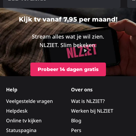
Lees
Lee
meer
me
Kijk tv vanaf 7,95 per maand!
over
ove
Stream alles wat je wil zien.
NLZIET. Slim bekeken.
Probeer 14 dagen gratis
Site
footer
Help
Over ons
Veelgestelde vragen
Wat is NLZIET?
Helpdesk
Werken bij NLZIET
Online tv kijken
Blog
Statuspagina
Pers