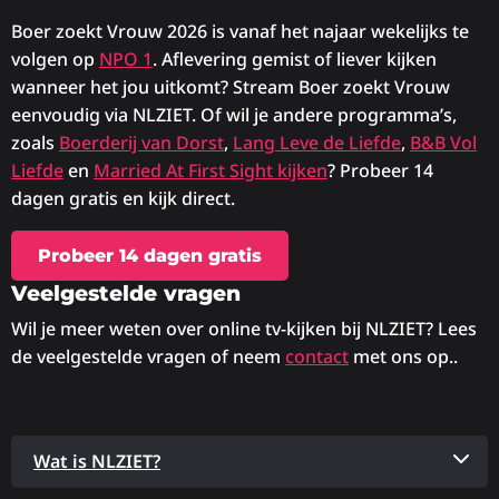
Boer zoekt Vrouw 2026 is vanaf het najaar wekelijks te
volgen op
NPO 1
. Aflevering gemist of liever kijken
wanneer het jou uitkomt? Stream Boer zoekt Vrouw
eenvoudig via NLZIET. Of wil je andere programma’s,
zoals
Boerderij van Dorst
,
Lang Leve de Liefde
,
B&B Vol
Liefde
en
Married At First Sight kijken
? Probeer 14
dagen gratis en kijk direct.
Probeer 14 dagen gratis
Veelgestelde vragen
Wil je meer weten over online tv-kijken bij NLZIET? Lees
de veelgestelde vragen of neem
contact
met ons op..
Wat is NLZIET?