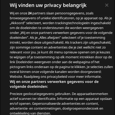
Wij vinden uw privacy belangrijk
Liefde 2026
Wij en onze
24
partners slaan persoonsgegevens, zoals
Nieuwe tv programma’s
browsegegevens of unieke identificatoren, op je apparaat op. Als je
in augustus
„Akkoord” selecteert, worden trackingtechnologieën ingeschakeld
om de doeleinden te ondersteunen die worden weergegeven
Wie zijn de gasten van
onder „Wij en onze partners verwerken gegevens voor de volgende
doeleinden”. Als je „Alles afwijzen” selecteert of je toestemming
Zomergasten?
intrekt, worden deze uitgeschakeld. Als trackers zijn uitgeschakeld,
zijn sommige content en advertenties die je ziet wellicht niet zo
Woeste Grond
relevant voor jou. Je kunt dit menu opnieuw openen om je keuzes
te wijzigen of je toestemming op elk moment intrekken door op de
link Doeleinden weergeven onder aan de webpagina of het
pictogram links onderaan op de pagina te klikken. Je selecties zullen
overal binnen onze volgende kanalen worden doorgevoerd:
Website. Raadpleeg ons privacybeleid voor meer informatie.
Wij en onze partners verwerken gegevens voor de
volgende doeleinden:
Precieze geolocatiegegevens gebruiken. De apparaatkenmerken
© 2026
actief scannen ter identificatie. Informatie op een apparaat opslaan
en/of openen. Gepersonaliseerde advertenties en content,
advertentie- en contentmetingen, doelgroepenonderzoek en
Ga
Go
Go
Go
ontwikkeling van diensten.