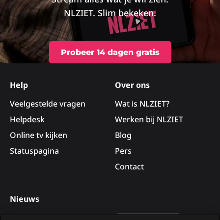
NLZIET. Slim bekeken.
Probeer 14 dagen gratis
Site
footer
Help
Over ons
Veelgestelde vragen
Wat is NLZIET?
Helpdesk
Werken bij NLZIET
Online tv kijken
Blog
Statuspagina
Pers
Contact
Nieuws
Deelnemers van B&B Vol