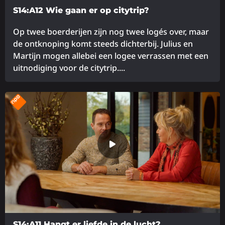
S14:A12 Wie gaan er op citytrip?
Op twee boerderijen zijn nog twee logés over, maar
de ontknoping komt steeds dichterbij. Julius en
Martijn mogen allebei een logee verrassen met een
uitnodiging voor de citytrip....
Lees
meer
over
S14:A11 Hangt er liefde in de lucht?