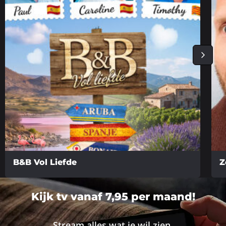
B&B Vol Liefde
Z
Lees
Lee
meer
me
Kijk tv vanaf 7,95 per maand!
over
ove
Stream alles wat je wil zien.