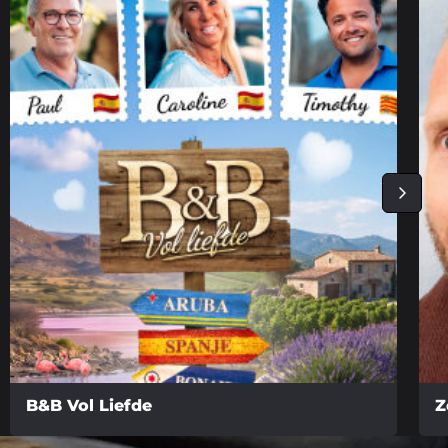
B&B Vol Liefde
Z
Lees
Lee