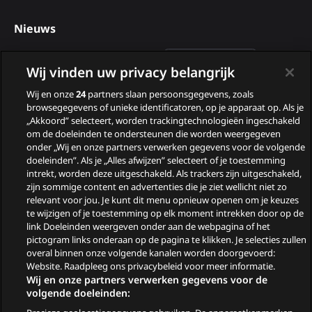
Nieuws
Deelnemers van B&B Vol
Wij vinden uw privacy belangrijk
Liefde 2026
Wij en onze
24
partners slaan persoonsgegevens, zoals
Nieuwe tv programma’s
browsegegevens of unieke identificatoren, op je apparaat op. Als je
in augustus
„Akkoord” selecteert, worden trackingtechnologieën ingeschakeld
om de doeleinden te ondersteunen die worden weergegeven
Wie zijn de gasten van
onder „Wij en onze partners verwerken gegevens voor de volgende
doeleinden”. Als je „Alles afwijzen” selecteert of je toestemming
Zomergasten?
intrekt, worden deze uitgeschakeld. Als trackers zijn uitgeschakeld,
zijn sommige content en advertenties die je ziet wellicht niet zo
Woeste Grond
relevant voor jou. Je kunt dit menu opnieuw openen om je keuzes
te wijzigen of je toestemming op elk moment intrekken door op de
link Doeleinden weergeven onder aan de webpagina of het
pictogram links onderaan op de pagina te klikken. Je selecties zullen
overal binnen onze volgende kanalen worden doorgevoerd:
Website. Raadpleeg ons privacybeleid voor meer informatie.
Wij en onze partners verwerken gegevens voor de
volgende doeleinden: