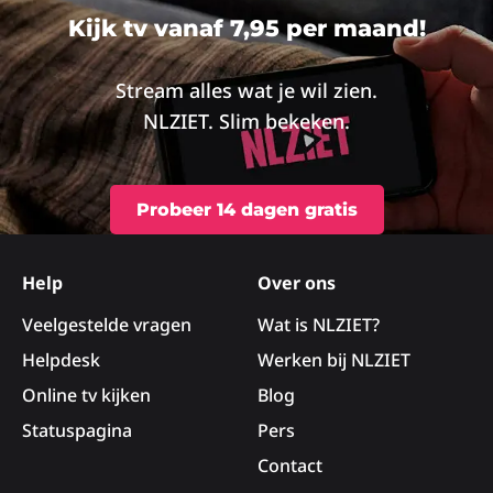
meer
me
Kijk tv vanaf 7,95 per maand!
over
ove
Stream alles wat je wil zien.
NLZIET. Slim bekeken.
Probeer 14 dagen gratis
Site
footer
Help
Over ons
Veelgestelde vragen
Wat is NLZIET?
Helpdesk
Werken bij NLZIET
Online tv kijken
Blog
Statuspagina
Pers
Contact