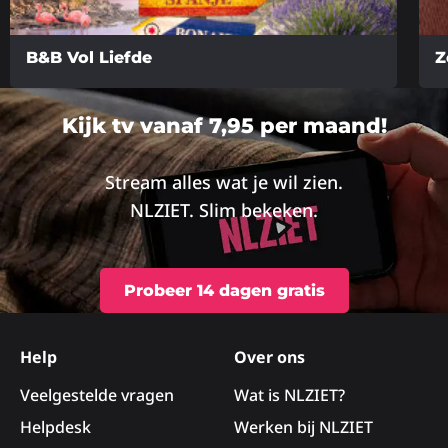
B&B Vol Liefde
Z
Lees
Lee
meer
me
Kijk tv vanaf 7,95 per maand!
over
ove
Stream alles wat je wil zien.
NLZIET. Slim bekeken.
Probeer 14 dagen gratis
Site
footer
Help
Over ons
Veelgestelde vragen
Wat is NLZIET?
Helpdesk
Werken bij NLZIET