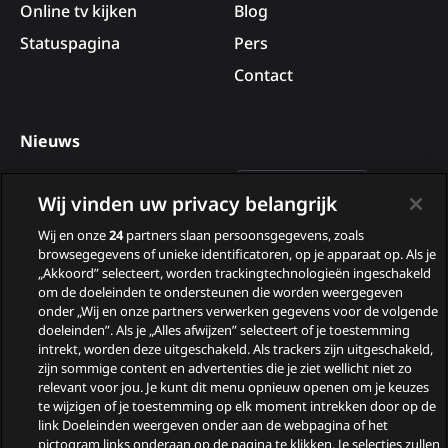
Online tv kijken
Blog
Statuspagina
Pers
Contact
Nieuws
Deelnemers van B&B Vol
Wij vinden uw privacy belangrijk
Liefde 2026
Wij en onze
24
partners slaan persoonsgegevens, zoals
Nieuwe tv programma’s
browsegegevens of unieke identificatoren, op je apparaat op. Als je
in augustus
„Akkoord” selecteert, worden trackingtechnologieën ingeschakeld
om de doeleinden te ondersteunen die worden weergegeven
Wie zijn de gasten van
onder „Wij en onze partners verwerken gegevens voor de volgende
doeleinden”. Als je „Alles afwijzen” selecteert of je toestemming
Zomergasten?
intrekt, worden deze uitgeschakeld. Als trackers zijn uitgeschakeld,
zijn sommige content en advertenties die je ziet wellicht niet zo
Woeste Grond
relevant voor jou. Je kunt dit menu opnieuw openen om je keuzes
te wijzigen of je toestemming op elk moment intrekken door op de
link Doeleinden weergeven onder aan de webpagina of het
pictogram links onderaan op de pagina te klikken. Je selecties zullen