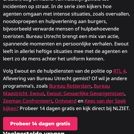
incidenten op straat. In de serie zien kijkers hoe
agenten omgaan met intense situaties, zoals overvallen,
noodoproepen en hulpverlening aan burgers,
bijvoorbeeld verwarde mensen of hulpbehoevende
toeristen. Bureau Utrecht brengt een mix van actie,
spannende momenten en persoonlijke verhalen. Ewout
leeft in allerlei heftige situaties mee met de agenten en
leert zo de mens achter het uniform kennen.
Volg Ewout en de hulpdiensten van de politie op
RTL 4
.
Aflevering van Bureau Utrecht gemist? Of wil je andere
programma’s, zoals
Bureau Rotterdam
,
Bureau
Maastricht, Ewout
,
Ewout: Gevaarlijke Gevangenissen
,
Zeeman Confronteert
,
Ontvoerd
en
Kees van der Spek
kijken?
Probeer 14 dagen gratis en kijk direct bij NLZIET.
Probeer 14 dagen gratis
Veelgestelde vragen