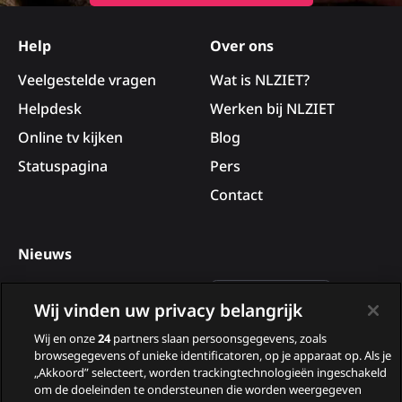
Site
footer
Help
Over ons
Veelgestelde vragen
Wat is NLZIET?
Helpdesk
Werken bij NLZIET
Online tv kijken
Blog
Statuspagina
Pers
Contact
Nieuws
Deelnemers van B&B Vol
Wij vinden uw privacy belangrijk
Liefde 2026
Wij en onze
24
partners slaan persoonsgegevens, zoals
Nieuwe tv programma’s
browsegegevens of unieke identificatoren, op je apparaat op. Als je
in augustus
„Akkoord” selecteert, worden trackingtechnologieën ingeschakeld
om de doeleinden te ondersteunen die worden weergegeven