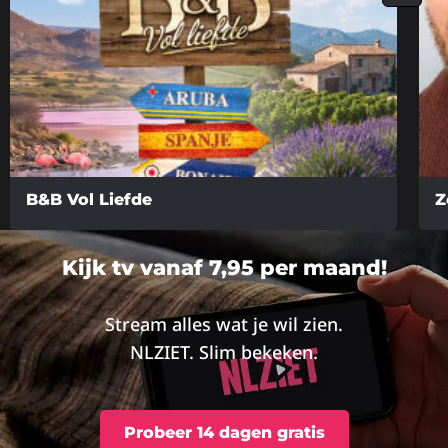
B&B Vol Liefde
Z
Lees
Lee
meer
me
Kijk tv vanaf 7,95 per maand!
over
ove
Stream alles wat je wil zien.
NLZIET. Slim bekeken.
Probeer 14 dagen gratis