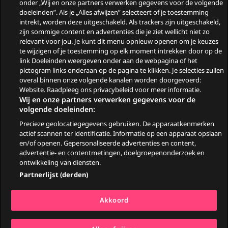
Wie zijn de gasten van
onder „Wij en onze partners verwerken gegevens voor de volgende
doeleinden”. Als je „Alles afwijzen” selecteert of je toestemming
Zomergasten?
intrekt, worden deze uitgeschakeld. Als trackers zijn uitgeschakeld,
zijn sommige content en advertenties die je ziet wellicht niet zo
Woeste Grond
relevant voor jou. Je kunt dit menu opnieuw openen om je keuzes
te wijzigen of je toestemming op elk moment intrekken door op de
link Doeleinden weergeven onder aan de webpagina of het
pictogram links onderaan op de pagina te klikken. Je selecties zullen
overal binnen onze volgende kanalen worden doorgevoerd:
Website. Raadpleeg ons privacybeleid voor meer informatie.
Wij en onze partners verwerken gegevens voor de
volgende doeleinden:
Precieze geolocatiegegevens gebruiken. De apparaatkenmerken
© 2026
actief scannen ter identificatie. Informatie op een apparaat opslaan
en/of openen. Gepersonaliseerde advertenties en content,
advertentie- en contentmetingen, doelgroepenonderzoek en
Ga
Go
Go
Go
ontwikkeling van diensten.
naar
to
to
to
Partnerlijst (derden)
Facebook
YouTube
TikTok
Instagram
Algemene voorwaarden
Akkoord
Privacy & Cookiestatement
Pers