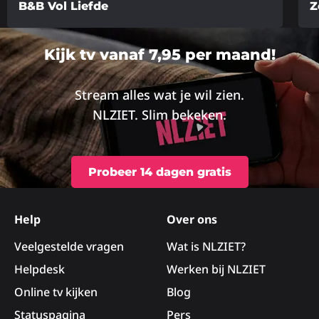
B&B Vol Liefde
Z
Lees
Lee
meer
me
Kijk tv vanaf 7,95 per maand!
over
ove
Stream alles wat je wil zien.
NLZIET. Slim bekeken.
Probeer 14 dagen gratis
Site
footer
Help
Over ons
Veelgestelde vragen
Wat is NLZIET?
Helpdesk
Werken bij NLZIET
Online tv kijken
Blog
Statuspagina
Pers