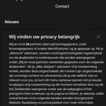
Contact
Nieuws
Deelnemers van B&B Vol
Wij vinden uw privacy belangrijk
Liefde 2026
Wij en onze
24
partners slaan persoonsgegevens, zoals
Nieuwe tv programma’s
browsegegevens of unieke identificatoren, op je apparaat op. Als je
in augustus
„Akkoord” selecteert, worden trackingtechnologieën ingeschakeld
om de doeleinden te ondersteunen die worden weergegeven
Wie zijn de gasten van
onder „Wij en onze partners verwerken gegevens voor de volgende
doeleinden”. Als je „Alles afwijzen” selecteert of je toestemming
Zomergasten?
intrekt, worden deze uitgeschakeld. Als trackers zijn uitgeschakeld,
zijn sommige content en advertenties die je ziet wellicht niet zo
Woeste Grond
relevant voor jou. Je kunt dit menu opnieuw openen om je keuzes
te wijzigen of je toestemming op elk moment intrekken door op de
link Doeleinden weergeven onder aan de webpagina of het
pictogram links onderaan op de pagina te klikken. Je selecties zullen
overal binnen onze volgende kanalen worden doorgevoerd:
Website. Raadpleeg ons privacybeleid voor meer informatie.