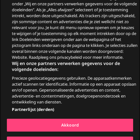
Wie zijn de gasten van
onder „Wij en onze partners verwerken gegevens voor de volgende
doeleinden”. Als je „Alles afwijzen” selecteert of je toestemming
Zomergasten?
intrekt, worden deze uitgeschakeld. Als trackers zijn uitgeschakeld,
zijn sommige content en advertenties die je ziet wellicht niet zo
Woeste Grond
relevant voor jou. Je kunt dit menu opnieuw openen om je keuzes
te wijzigen of je toestemming op elk moment intrekken door op de
link Doeleinden weergeven onder aan de webpagina of het
pictogram links onderaan op de pagina te klikken. Je selecties zullen
overal binnen onze volgende kanalen worden doorgevoerd:
Website. Raadpleeg ons privacybeleid voor meer informatie.
Wij en onze partners verwerken gegevens voor de
volgende doeleinden:
Precieze geolocatiegegevens gebruiken. De apparaatkenmerken
© 2026
actief scannen ter identificatie. Informatie op een apparaat opslaan
en/of openen. Gepersonaliseerde advertenties en content,
advertentie- en contentmetingen, doelgroepenonderzoek en
Ga
Go
Go
Go
ontwikkeling van diensten.
naar
to
to
to
Partnerlijst (derden)
Facebook
YouTube
TikTok
Instagram
Algemene voorwaarden
Akkoord
Privacy & Cookiestatement
Pers