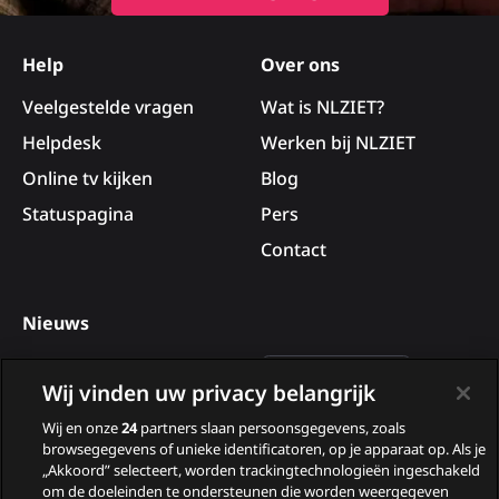
Site
footer
Help
Over ons
Veelgestelde vragen
Wat is NLZIET?
Helpdesk
Werken bij NLZIET
Online tv kijken
Blog
Statuspagina
Pers
Contact
Nieuws
Deelnemers van B&B Vol
Wij vinden uw privacy belangrijk
Liefde 2026
Wij en onze
24
partners slaan persoonsgegevens, zoals
Nieuwe tv programma’s
browsegegevens of unieke identificatoren, op je apparaat op. Als je
„Akkoord” selecteert, worden trackingtechnologieën ingeschakeld
in augustus
om de doeleinden te ondersteunen die worden weergegeven