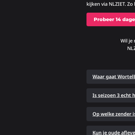
kijken via NLZIET. Zo k
Probeer 14 dage
Wil je
NLZ
Waar gaat Wortel
Is seizoen 3 echt 
Op welke zender i
Kun je oude aflev