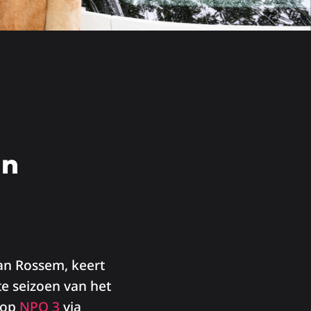
an
an Rossem, keert
te seizoen van het
n op
NPO 3
via