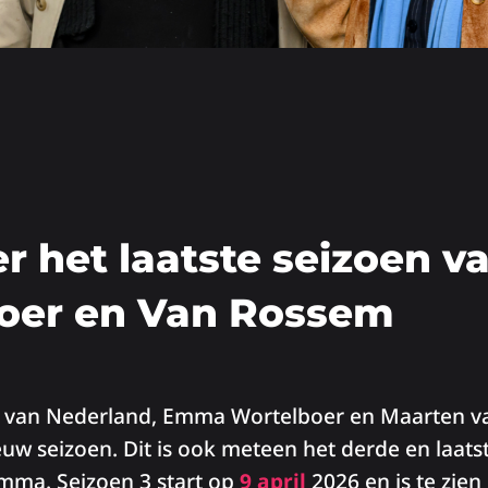
er het laatste seizoen v
oer en Van Rossem
o van Nederland, Emma Wortelboer en Maarten v
uw seizoen. Dit is ook meteen het derde en laats
mma. Seizoen 3 start op
9 april
2026 en is te zie