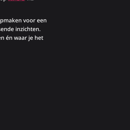
opmaken voor een
sende inzichten.
en én waar je het