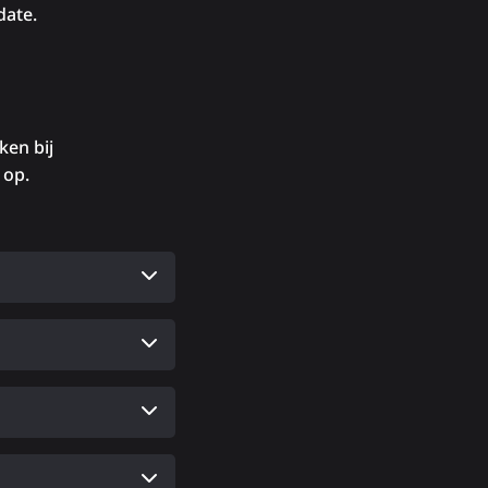
date.
ken bij
 op.