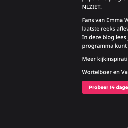
NLZIET.
Fans van Emma W
laatste reeks afl
In deze blog lees
programma kunt 
Meer kijkinspirat
Wortelboer en Va
Probeer 14 dage