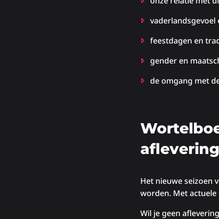
onze relatie met d
vaderlandsgevoel e
feestdagen en trad
gender en maatsch
de omgang met d
Wortelboe
afleverin
Het nieuwe seizoen v
worden. Met actuele t
Wil je geen afleveri