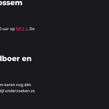
Rossem
0 uur op
NPO 3
. De
lboer en
sem keren nog één
ijl onderzoeken ze