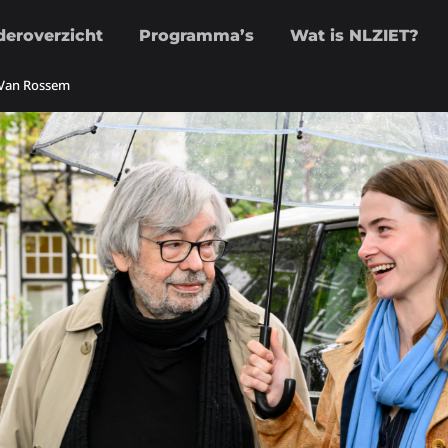
deroverzicht
Programma’s
Wat is NLZIET?
n Van Rossem