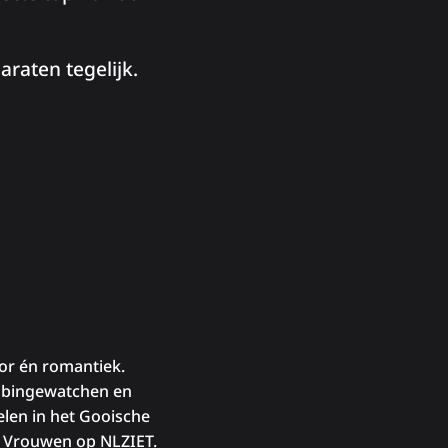
araten tegelijk.
or én romantiek.
e bingewatchen en
elen in het Gooische
e Vrouwen op NLZIET.