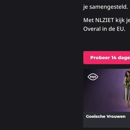
je samengesteld.
Met NLZIET kijk j
Overal in de EU.
Probeer 14 dage