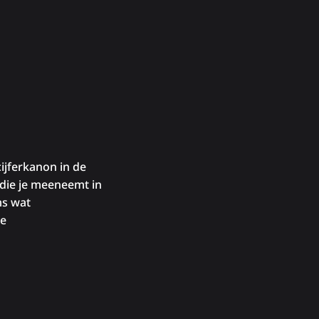
cijferkanon in de
 die je meeneemt in
ms wat
se