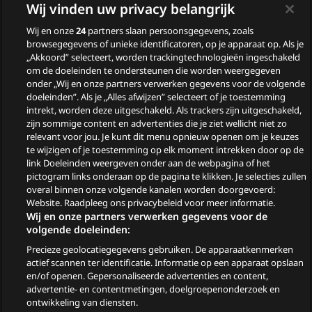
Wij vinden uw privacy belangrijk
Liefde 2026
Wij en onze
24
partners slaan persoonsgegevens, zoals
Nieuwe tv programma’s
browsegegevens of unieke identificatoren, op je apparaat op. Als je
„Akkoord” selecteert, worden trackingtechnologieën ingeschakeld
in augustus
om de doeleinden te ondersteunen die worden weergegeven
Wie zijn de gasten van
onder „Wij en onze partners verwerken gegevens voor de volgende
doeleinden”. Als je „Alles afwijzen” selecteert of je toestemming
Zomergasten?
intrekt, worden deze uitgeschakeld. Als trackers zijn uitgeschakeld,
zijn sommige content en advertenties die je ziet wellicht niet zo
Woeste Grond
relevant voor jou. Je kunt dit menu opnieuw openen om je keuzes
te wijzigen of je toestemming op elk moment intrekken door op de
link Doeleinden weergeven onder aan de webpagina of het
pictogram links onderaan op de pagina te klikken. Je selecties zullen
overal binnen onze volgende kanalen worden doorgevoerd:
Website. Raadpleeg ons privacybeleid voor meer informatie.
Wij en onze partners verwerken gegevens voor de
volgende doeleinden:
Precieze geolocatiegegevens gebruiken. De apparaatkenmerken
© 2026
actief scannen ter identificatie. Informatie op een apparaat opslaan
en/of openen. Gepersonaliseerde advertenties en content,
advertentie- en contentmetingen, doelgroepenonderzoek en
Ga
Go
Go
Go
ontwikkeling van diensten.
naar
to
to
to