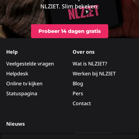
NLZIET. Slim bekeken.
Probeer 14 dagen gratis
Site
footer
Help
Over ons
Veelgestelde vragen
Wat is NLZIET?
Helpdesk
Werken bij NLZIET
Online tv kijken
Blog
Statuspagina
Pers
Contact
Nieuws
Deelnemers van B&B Vol