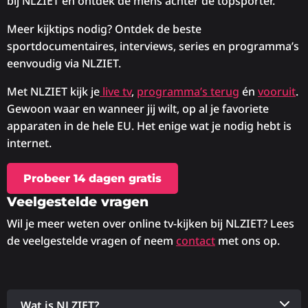
bij NLZIET en ontdek de mens achter de topsporter.
Meer kijktips nodig? Ontdek de beste
sportdocumentaires, interviews, series en programma’s
eenvoudig via NLZIET.
Met NLZIET kijk je
live tv
,
programma’s terug
én
vooruit
.
Gewoon waar en wanneer jij wilt, op al je favoriete
apparaten in de hele EU. Het enige wat je nodig hebt is
internet.
Probeer 14 dagen gratis
Veelgestelde vragen
Wil je meer weten over online tv-kijken bij NLZIET? Lees
de veelgestelde vragen of neem
contact
met ons op.
Wat is NLZIET?