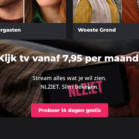
rgasten
Woeste Grond
Lees
meer
Kijk tv vanaf 7,95 per maand
over
Stream alles wat je wil zien.
NLZIET. Slim bekeken.
Probeer 14 dagen gratis