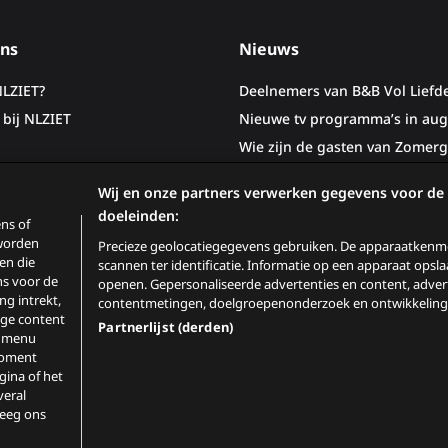
ns
Nieuws
NLZIET?
Deelnemers van B&B Vol Liefd
bij NLZIET
Nieuwe tv programma’s in aug
Wie zijn de gasten van Zomerg
Woeste Grond
Wij en onze partners verwerken gegevens voor de
doeleinden:
ns of
 worden
Precieze geolocatiegegevens gebruiken. De apparaatkenme
en die
scannen ter identificatie. Informatie op een apparaat opsl
s voor de
openen. Gepersonaliseerde advertenties en content, adver
ng intrekt,
contentmetingen, doelgroepenonderzoek en ontwikkeling 
ige content
Partnerlijst (derden)
it menu
moment
ina of het
veral
ivacy & Cookiestatement
Pers
Contact
leeg ons