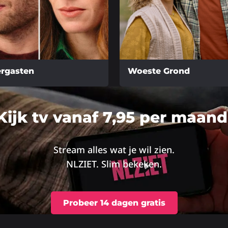
rgasten
Woeste Grond
Lees
meer
Kijk tv vanaf 7,95 per maand
over
Stream alles wat je wil zien.
NLZIET. Slim bekeken.
Probeer 14 dagen gratis