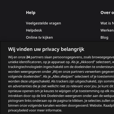
footer
Help
Over o
Veelgestelde vragen
Wat is 
Helpdesk
Werken 
Online tv kijken
Blog
Statuspagina
Pers
Wij vinden uw privacy belangrijk
Contact
Wij en onze
24
partners slaan persoonsgegevens, zoals browsegegeve
unieke identificatoren, op je apparaat op. Als je „Akkoord” selecteert,
trackingtechnologieën ingeschakeld om de doeleinden te ondersteun
worden weergegeven onder „Wij en onze partners verwerken gegeven
volgende doeleinden”. Als je „Alles afwijzen” selecteert of je toestemmi
worden deze uitgeschakeld. Als trackers zijn uitgeschakeld, zijn somm
en advertenties die je ziet wellicht niet zo relevant voor jou. Je kunt d
opnieuw openen om je keuzes te wijzigen of je toestemming op elk 
intrekken door op de link Doeleinden weergeven onder aan de webpag
pictogram links onderaan op de pagina te klikken. Je selecties zullen o
Algemene voorwaarden
Pr
binnen onze volgende kanalen worden doorgevoerd: Website. Raadp
© 2026
privacybeleid voor meer informatie.