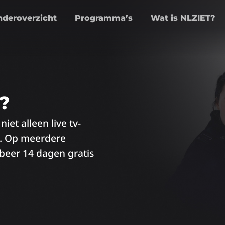
nderoverzicht
Programma’s
Wat is NLZIET?
?
iet alleen live tv-
t. Op meerdere
obeer 14 dagen gratis