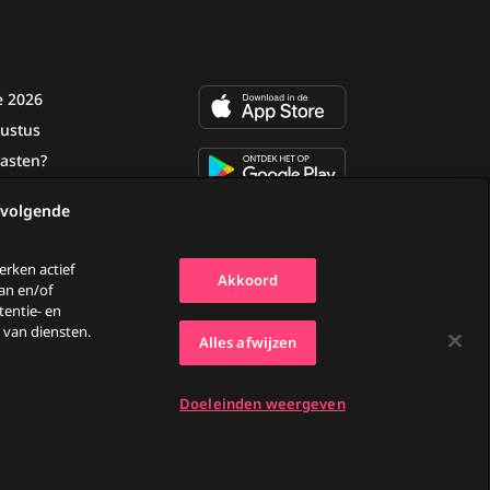
e 2026
ustus
asten?
 volgende
rken actief
Akkoord
aan en/of
tentie- en
van diensten.
Alles afwijzen
Doeleinden weergeven
Ga
Go
Go
Go
naar
to
to
to