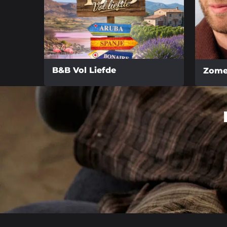
B&B Vol Liefde
Zome
Lees
Lees
meer
meer
over
over
Site