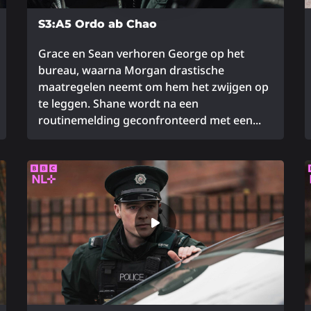
S3:A5 Ordo ab Chao
Grace en Sean verhoren George op het
bureau, waarna Morgan drastische
maatregelen neemt om hem het zwijgen op
te leggen. Shane wordt na een
routinemelding geconfronteerd met een...
Lees
L
meer
m
over
o