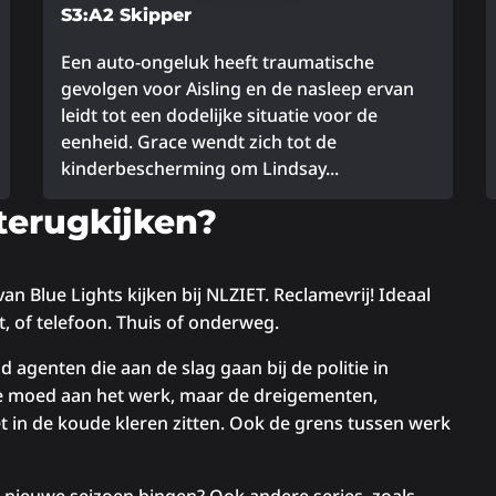
S3:A2 Skipper
Een auto-ongeluk heeft traumatische
gevolgen voor Aisling en de nasleep ervan
leidt tot een dodelijke situatie voor de
eenheid. Grace wendt zich tot de
kinderbescherming om Lindsay...
Lees
L
terugkijken?
meer
m
over
o
an Blue Lights kijken bij NLZIET. Reclamevrij! Ideaal
let, of telefoon. Thuis of onderweg.
d agenten die aan de slag gaan bij de politie in
de moed aan het werk, maar de dreigementen,
et in de koude kleren zitten. Ook de grens tussen werk