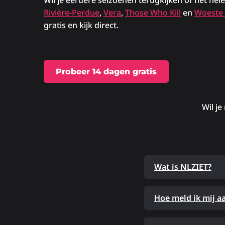
Wil je eerdere seizoenen terugkijken of het hel
Rivière-Perdue
,
Vera
,
Those Who Kill
en
Woeste
gratis en kijk direct.
Probeer 14 dagen gratis
Wil je
Wat is NLZIET?
Hoe meld ik mij a