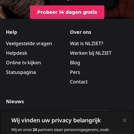
Probeer 14 dagen gratis
Site
footer
Help
Over ons
Veelgestelde vragen
Wat is NLZIET?
Helpdesk
Werken bij NLZIET
Online tv kijken
Blog
Statuspagina
Pers
Contact
Nieuws
Deelnemers van B&B Vol
Wij vinden uw privacy belangrijk
Liefde 2026
Wij en onze
24
partners slaan persoonsgegevens, zoals
Nieuwe tv programma’s