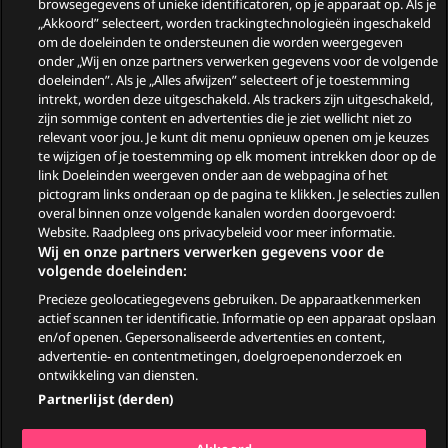
browsegegevens of unieke identificatoren, op je apparaat op. Als je
in augustus
„Akkoord” selecteert, worden trackingtechnologieën ingeschakeld
om de doeleinden te ondersteunen die worden weergegeven
Wie zijn de gasten van
onder „Wij en onze partners verwerken gegevens voor de volgende
doeleinden”. Als je „Alles afwijzen” selecteert of je toestemming
Zomergasten?
intrekt, worden deze uitgeschakeld. Als trackers zijn uitgeschakeld,
zijn sommige content en advertenties die je ziet wellicht niet zo
Woeste Grond
relevant voor jou. Je kunt dit menu opnieuw openen om je keuzes
te wijzigen of je toestemming op elk moment intrekken door op de
link Doeleinden weergeven onder aan de webpagina of het
pictogram links onderaan op de pagina te klikken. Je selecties zullen
overal binnen onze volgende kanalen worden doorgevoerd:
Website. Raadpleeg ons privacybeleid voor meer informatie.
Wij en onze partners verwerken gegevens voor de
volgende doeleinden:
Precieze geolocatiegegevens gebruiken. De apparaatkenmerken
© 2026
actief scannen ter identificatie. Informatie op een apparaat opslaan
en/of openen. Gepersonaliseerde advertenties en content,
advertentie- en contentmetingen, doelgroepenonderzoek en
Ga
Go
Go
Go
ontwikkeling van diensten.
naar
to
to
to
Partnerlijst (derden)
Facebook
YouTube
TikTok
Instagram
Algemene voorwaarden