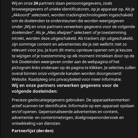
Wij en onze
24
partners slaan persoonsgegevens, zoals
Nieuwe tv programma’s
browsegegevens of unieke identificatoren, op je apparaat op. Als je
„Akkoord” selecteert, worden trackingtechnologieën ingeschakeld
in augustus
om de doeleinden te ondersteunen die worden weergegeven
Wie zijn de gasten van
onder „Wij en onze partners verwerken gegevens voor de volgende
doeleinden”. Als je „Alles afwijzen” selecteert of je toestemming
Zomergasten?
intrekt, worden deze uitgeschakeld. Als trackers zijn uitgeschakeld,
zijn sommige content en advertenties die je ziet wellicht niet zo
Woeste Grond
relevant voor jou. Je kunt dit menu opnieuw openen om je keuzes
te wijzigen of je toestemming op elk moment intrekken door op de
link Doeleinden weergeven onder aan de webpagina of het
pictogram links onderaan op de pagina te klikken. Je selecties zullen
overal binnen onze volgende kanalen worden doorgevoerd:
Website. Raadpleeg ons privacybeleid voor meer informatie.
Wij en onze partners verwerken gegevens voor de
volgende doeleinden:
Precieze geolocatiegegevens gebruiken. De apparaatkenmerken
© 2026
actief scannen ter identificatie. Informatie op een apparaat opslaan
en/of openen. Gepersonaliseerde advertenties en content,
advertentie- en contentmetingen, doelgroepenonderzoek en
Ga
Go
Go
Go
ontwikkeling van diensten.
naar
to
to
to
Partnerlijst (derden)
Facebook
YouTube
TikTok
Instagram
Algemene voorwaarden