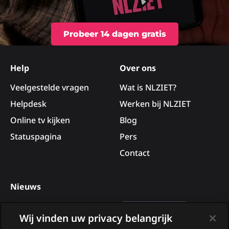
Probeer 14 dagen gratis
Site
footer
Help
Over ons
Veelgestelde vragen
Wat is NLZIET?
Helpdesk
Werken bij NLZIET
Online tv kijken
Blog
Statuspagina
Pers
Contact
Nieuws
Deelnemers van B&B Vol
Wij vinden uw privacy belangrijk
Liefde 2026